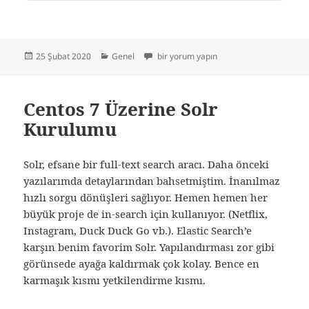
Yayın
Kategoriler
Nginx ile Laravel Routing için
25 Şubat 2020
Genel
bir yorum yapın
tarihi
Centos 7 Üzerine Solr
Kurulumu
Solr, efsane bir full-text search aracı. Daha önceki
yazılarımda detaylarından bahsetmiştim. İnanılmaz
hızlı sorgu dönüşleri sağlıyor. Hemen hemen her
büyük proje de in-search için kullanıyor. (Netflix,
Instagram, Duck Duck Go vb.). Elastic Search’e
karşın benim favorim Solr. Yapılandırması zor gibi
görünsede ayağa kaldırmak çok kolay. Bence en
karmaşık kısmı yetkilendirme kısmı.