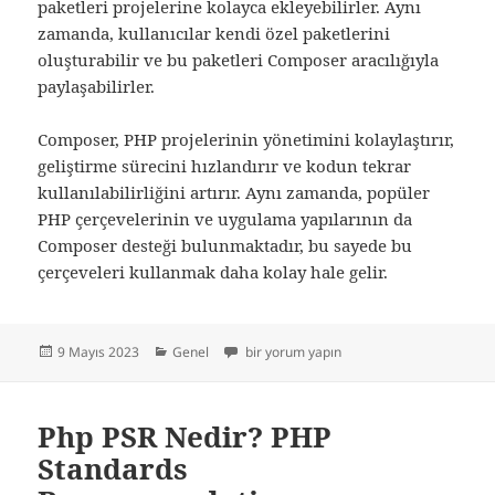
paketleri projelerine kolayca ekleyebilirler. Aynı
zamanda, kullanıcılar kendi özel paketlerini
oluşturabilir ve bu paketleri Composer aracılığıyla
paylaşabilirler.
Composer, PHP projelerinin yönetimini kolaylaştırır,
geliştirme sürecini hızlandırır ve kodun tekrar
kullanılabilirliğini artırır. Aynı zamanda, popüler
PHP çerçevelerinin ve uygulama yapılarının da
Composer desteği bulunmaktadır, bu sayede bu
çerçeveleri kullanmak daha kolay hale gelir.
Yayın
Kategoriler
Php Composer nedir? Nasıl kullanılır? için
9 Mayıs 2023
Genel
bir yorum yapın
tarihi
Php PSR Nedir? PHP
Standards