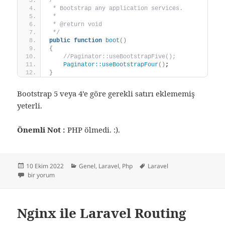
/**
 * Bootstrap any application services.
 *
 * @return void
 */
public
function
boot
()
{
//Paginator::useBootstrapFive();
Paginator::useBootstrapFour
()
;
}
Bootstrap 5 veya 4’e göre gerekli satırı eklememiş
yeterli.
Önemli Not :
PHP ölmedi. :).
Yayın
Kategoriler
Etiketler
10 Ekim 2022
Genel
,
Laravel
,
Php
Laravel
tarihi
Laravel 9’da Bootstrap ile Pagination(Sayfalama) için
bir yorum
Nginx ile Laravel Routing