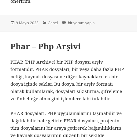
öneririm.
Yayın
Kategoriler
Php Arşiv – Phar Dosyası Oluşturmak için
9 Mayıs 2023
Genel
bir yorum yapın
tarihi
Phar – Php Arşivi
PHAR (PHP Archive) bir PHP dosyası arşiv
formatıdır. PHAR dosyaları, bir veya daha fazla PHP
betiği, kaynak dosyası ve diğer kaynakları tek bir
dosya içinde saklar. Bu dosya, bir arşiv formatı
olarak kullanılarak, dosyaları sıkıştırma, şifreleme
ve önbelleğe alma gibi işlemlere tabi tutabilir.
PHAR dosyaları, PHP uygulamalarını taşınabilir ve
dağıtılabilir hale getirir. PHAR dosyaları, projenin
tüm dosyalarını bir araya getirerek bağımlılıkların
ve kaynak dosyalarının düzenli bir şekilde