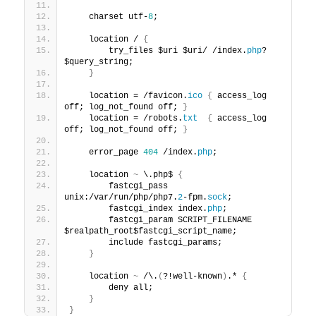
    charset utf-
8
;
    location / 
{
        try_files $uri $uri/ /index.
php
?
$query_string;
}
    location = /favicon.
ico
{
 access_log 
off; log_not_found off; 
}
    location = /robots.
txt
{
 access_log 
off; log_not_found off; 
}
    error_page 
404
 /index.
php
;
    location 
~
 \.php$ 
{
        fastcgi_pass 
unix:/var/run/php/php7.
2
-fpm.
sock
;
        fastcgi_index index.
php
;
        fastcgi_param SCRIPT_FILENAME 
$realpath_root$fastcgi_script_name;
        include fastcgi_params;
}
    location 
~
 /\.
(
?!well-known
)
.* 
{
        deny all;
}
}