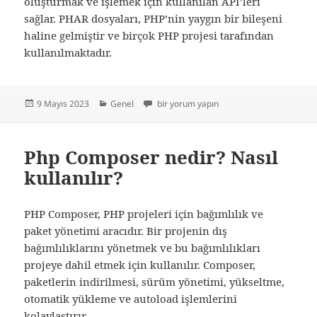
oluşturmak ve işlemek için kullanılan API’leri
sağlar. PHAR dosyaları, PHP’nin yaygın bir bileşeni
haline gelmiştir ve birçok PHP projesi tarafından
kullanılmaktadır.
Yayın
Kategoriler
Phar – Php Arşivi için
9 Mayıs 2023
Genel
bir yorum yapın
tarihi
Php Composer nedir? Nasıl
kullanılır?
PHP Composer, PHP projeleri için bağımlılık ve
paket yönetimi aracıdır. Bir projenin dış
bağımlılıklarını yönetmek ve bu bağımlılıkları
projeye dahil etmek için kullanılır. Composer,
paketlerin indirilmesi, sürüm yönetimi, yükseltme,
otomatik yükleme ve autoload işlemlerini
kolaylaştırır.