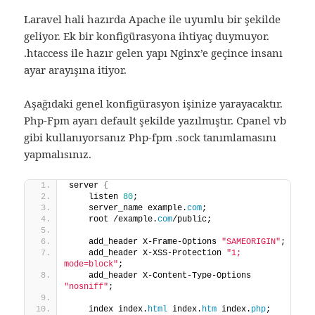
Laravel hali hazırda Apache ile uyumlu bir şekilde
geliyor. Ek bir konfigürasyona ihtiyaç duymuyor.
.htaccess ile hazır gelen yapı Nginx’e geçince insanı
ayar arayışına itiyor.
Aşağıdaki genel konfigürasyon işinize yarayacaktır.
Php-Fpm ayarı default şekilde yazılmıştır. Cpanel vb
gibi kullanıyorsanız Php-fpm .sock tanımlamasını
yapmalısınız.
server 
{
    listen 
80
;
    server_name example.
com
;
    root /example.
com
/public;
    add_header X-Frame-Options 
"SAMEORIGIN"
;
    add_header X-XSS-Protection 
"1; 
mode=block"
;
    add_header X-Content-Type-Options 
"nosniff"
;
    index index.
html
 index.
htm
 index.
php
;