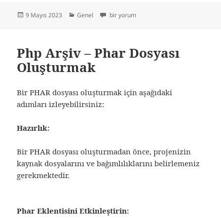
Yayın
Kategoriler
Packagist nedir? Nasıl Composer Paketi O
9 Mayıs 2023
Genel
bir yorum
tarihi
Php Arşiv – Phar Dosyası
Oluşturmak
Bir PHAR dosyası oluşturmak için aşağıdaki
adımları izleyebilirsiniz:
Hazırlık:
Bir PHAR dosyası oluşturmadan önce, projenizin
kaynak dosyalarını ve bağımlılıklarını belirlemeniz
gerekmektedir.
Phar Eklentisini Etkinleştirin: