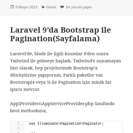
Yayın
Kategoriler
Php PSR Nedir? PHP Standards Recommen
9 Mayıs 2023
Genel
bir yorum yapın
tarihi
Laravel 9’da Bootstrap ile
Pagination(Sayfalama)
Laravel’de, blade ile ilgili kısımlar 8’den sonra
Tailwind ile gelmeye başladı. Tailwind’e ısınamayan
biri olarak, hep projelerimde Bootstrap’a
dönüştürme yapıyorum. Farklı paketler var.
Bootstrap(4 veya 5) ile Pagination için minik bir
ipucu mevcut.
App\Providers\AppServiceProvider.php Sınıfında
boot methoduna;
use
 Illuminate\Pagination\Paginator;