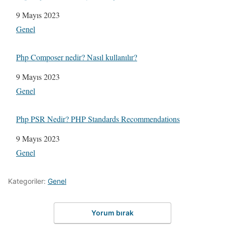
Tarih
9 Mayıs 2023
Şuna göre:
Genel
Php Composer nedir? Nasıl kullanılır?
Tarih
9 Mayıs 2023
Şuna göre:
Genel
Php PSR Nedir? PHP Standards Recommendations
Tarih
9 Mayıs 2023
Şuna göre:
Genel
Kategoriler:
Genel
Yorum bırak