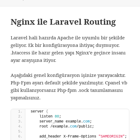
Nginx ile Laravel Routing
Laravel hali hazırda Apache ile uyumlu bir şekilde
geliyor. Ek bir konfigürasyona ihtiyaç duymuyor.
.htaccess ile hazır gelen yapı Nginx’e geçince insanı
ayar arayışına itiyor.
Aşağıdaki genel konfigürasyon işinize yarayacaktır.
Php-Fpm ayarı default şekilde yazılmıştır. Cpanel vb
gibi kullanıyorsanız Php-fpm .sock tanımlamasını
yapmalısınız.
server 
{
    listen 
80
;
    server_name example.
com
;
    root /example.
com
/public;
    add_header X-Frame-Options 
"SAMEORIGIN"
;