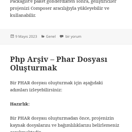
Packagist’e paket gönderdikten sonra, geliştiriciler
projenizi Composer aracılığıyla yükleyebilir ve
kullanabilir.
Yayın
Kategoriler
Packagist nedir? Nasıl Composer Paketi O
9 Mayıs 2023
Genel
bir yorum
tarihi
Php Arşiv – Phar Dosyası
Oluşturmak
Bir PHAR dosyası oluşturmak için aşağıdaki
adımları izleyebilirsiniz:
Hazırlık:
Bir PHAR dosyası oluşturmadan önce, projenizin
kaynak dosyalarını ve bağımlılıklarını belirlemeniz
gerekmektedir.