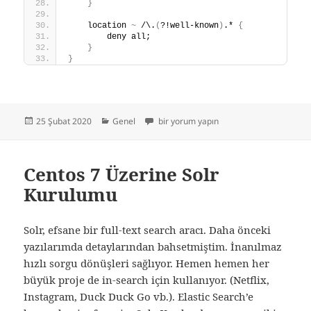
}
    location 
~
 /\.
(
?!well-known
)
.* 
{
        deny all;
}
}
Yayın
Kategoriler
Nginx ile Laravel Routing için
25 Şubat 2020
Genel
bir yorum yapın
tarihi
Centos 7 Üzerine Solr
Kurulumu
Solr, efsane bir full-text search aracı. Daha önceki
yazılarımda detaylarından bahsetmiştim. İnanılmaz
hızlı sorgu dönüşleri sağlıyor. Hemen hemen her
büyük proje de in-search için kullanıyor. (Netflix,
Instagram, Duck Duck Go vb.). Elastic Search’e