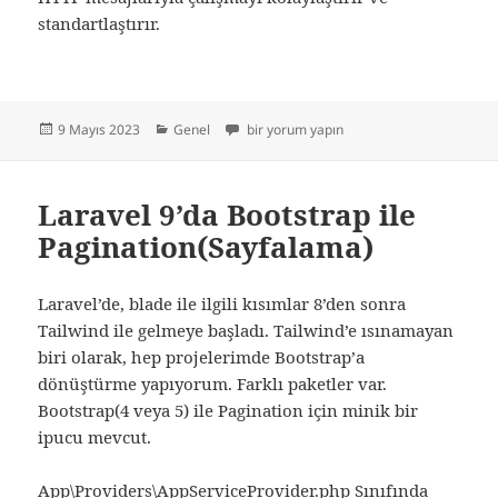
standartlaştırır.
Yayın
Kategoriler
Php PSR Nedir? PHP Standards Recommen
9 Mayıs 2023
Genel
bir yorum yapın
tarihi
Laravel 9’da Bootstrap ile
Pagination(Sayfalama)
Laravel’de, blade ile ilgili kısımlar 8’den sonra
Tailwind ile gelmeye başladı. Tailwind’e ısınamayan
biri olarak, hep projelerimde Bootstrap’a
dönüştürme yapıyorum. Farklı paketler var.
Bootstrap(4 veya 5) ile Pagination için minik bir
ipucu mevcut.
App\Providers\AppServiceProvider.php Sınıfında