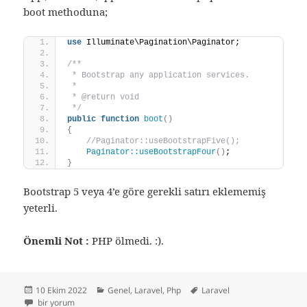
boot methoduna;
use
 Illuminate\Pagination\Paginator;
/**
 * Bootstrap any application services.
 *
 * @return void
 */
public
function
boot
()
{
//Paginator::useBootstrapFive();
Paginator::useBootstrapFour
()
;
}
Bootstrap 5 veya 4’e göre gerekli satırı eklememiş
yeterli.
Önemli Not :
PHP ölmedi. :).
Yayın
Kategoriler
Etiketler
10 Ekim 2022
Genel
,
Laravel
,
Php
Laravel
tarihi
Laravel 9’da Bootstrap ile Pagination(Sayfalama) için
bir yorum