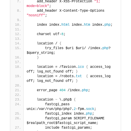
    add_header X-XSS-Protection 
"1; 
mode=block"
;
    add_header X-Content-Type-Options 
"nosniff"
;
    index index.
html
 index.
htm
 index.
php
;
    charset utf-
8
;
    location / 
{
        try_files $uri $uri/ /index.
php
?
$query_string;
}
    location = /favicon.
ico
{
 access_log 
off; log_not_found off; 
}
    location = /robots.
txt
{
 access_log 
off; log_not_found off; 
}
    error_page 
404
 /index.
php
;
    location 
~
 \.php$ 
{
        fastcgi_pass 
unix:/var/run/php/php7.
2
-fpm.
sock
;
        fastcgi_index index.
php
;
        fastcgi_param SCRIPT_FILENAME 
$realpath_root$fastcgi_script_name;
        include fastcgi_params;