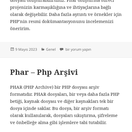
projenizin karmaşıklığına ve ihtiyaçlarına bağlı
olarak değişebilir. Daha fazla ayrıntı ve örnekler için
PHP’nin resmi dokümantasyonunu incelemenizi
öneririm.
Yayın
Kategoriler
Php Arşiv – Phar Dosyası Oluşturmak için
9 Mayıs 2023
Genel
bir yorum yapın
tarihi
Phar – Php Arşivi
PHAR (PHP Archive) bir PHP dosyası arşiv
formatıdır. PHAR dosyaları, bir veya daha fazla PHP
betiği, kaynak dosyası ve diğer kaynakları tek bir
dosya içinde saklar. Bu dosya, bir arşiv formatı
olarak kullanılarak, dosyaları sıkıştırma, şifreleme
ve önbelleğe alma gibi işlemlere tabi tutabilir.