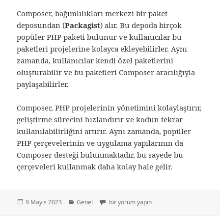
Composer, bağımlılıkları merkezi bir paket
deposundan (
Packagist
) alır. Bu depoda birçok
popüler PHP paketi bulunur ve kullanıcılar bu
paketleri projelerine kolayca ekleyebilirler. Aynı
zamanda, kullanıcılar kendi özel paketlerini
oluşturabilir ve bu paketleri Composer aracılığıyla
paylaşabilirler.
Composer, PHP projelerinin yönetimini kolaylaştırır,
geliştirme sürecini hızlandırır ve kodun tekrar
kullanılabilirliğini artırır. Aynı zamanda, popüler
PHP çerçevelerinin ve uygulama yapılarının da
Composer desteği bulunmaktadır, bu sayede bu
çerçeveleri kullanmak daha kolay hale gelir.
Yayın
Kategoriler
Php Composer nedir? Nasıl kullanılır? için
9 Mayıs 2023
Genel
bir yorum yapın
tarihi