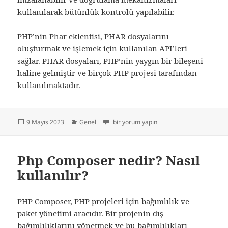
kullanılarak bütünlük kontrolü yapılabilir.
PHP’nin Phar eklentisi, PHAR dosyalarını
oluşturmak ve işlemek için kullanılan API’leri
sağlar. PHAR dosyaları, PHP’nin yaygın bir bileşeni
haline gelmiştir ve birçok PHP projesi tarafından
kullanılmaktadır.
Yayın
Kategoriler
Phar – Php Arşivi için
9 Mayıs 2023
Genel
bir yorum yapın
tarihi
Php Composer nedir? Nasıl
kullanılır?
PHP Composer, PHP projeleri için bağımlılık ve
paket yönetimi aracıdır. Bir projenin dış
bağımlılıklarını yönetmek ve bu bağımlılıkları