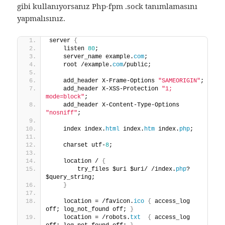
gibi kullanıyorsanız Php-fpm .sock tanımlamasını
yapmalısınız.
server 
{
    listen 
80
;
    server_name example.
com
;
    root /example.
com
/public;
    add_header X-Frame-Options 
"SAMEORIGIN"
;
    add_header X-XSS-Protection 
"1; 
mode=block"
;
    add_header X-Content-Type-Options 
"nosniff"
;
    index index.
html
 index.
htm
 index.
php
;
    charset utf-
8
;
    location / 
{
        try_files $uri $uri/ /index.
php
?
$query_string;
}
    location = /favicon.
ico
{
 access_log 
off; log_not_found off; 
}
    location = /robots.
txt
{
 access_log 