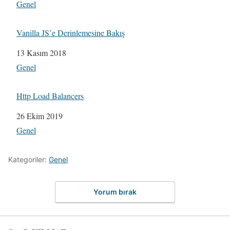
Şuna göre:
Genel
Vanilla JS’e Derinlemesine Bakış
Tarih
13 Kasım 2018
Şuna göre:
Genel
Http Load Balancers
Tarih
26 Ekim 2019
Şuna göre:
Genel
Kategoriler:
Genel
Yorum bırak