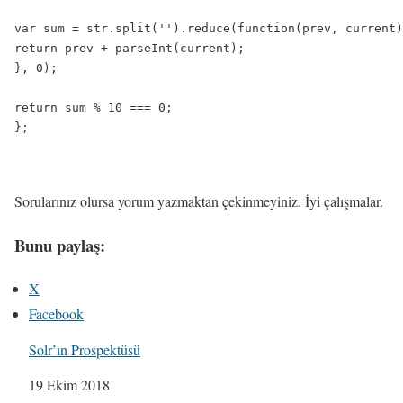
var sum = str.split('').reduce(function(prev, current)
return prev + parseInt(current);

}, 0);

return sum % 10 === 0;

};
Sorularınız olursa yorum yazmaktan çekinmeyiniz. İyi çalışmalar.
Bunu paylaş:
X
Facebook
Solr’ın Prospektüsü
Tarih
19 Ekim 2018