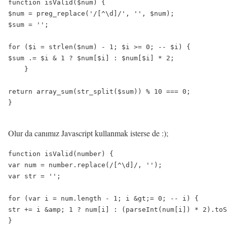
function isValid($num) {

$num = preg_replace('/[^\d]/', '', $num);

$sum = '';

for ($i = strlen($num) - 1; $i >= 0; -- $i) {

$sum .= $i & 1 ? $num[$i] : $num[$i] * 2;

    }

return array_sum(str_split($sum)) % 10 === 0;

}

Olur da canımız Javascript kullanmak isterse de :);
function isValid(number) {

var num = number.replace(/[^\d]/, '');

var str = '';

for (var i = num.length - 1; i &gt;= 0; -- i) {

str += i &amp; 1 ? num[i] : (parseInt(num[i]) * 2).toS
}
