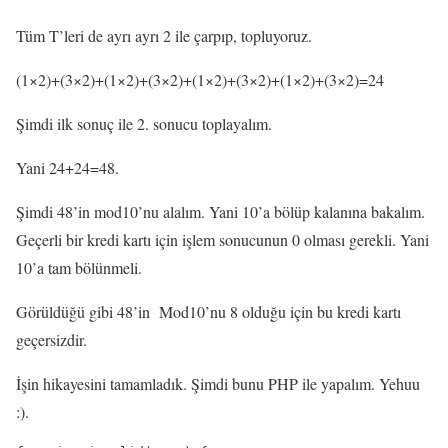
Tüm T’leri de ayrı ayrı 2 ile çarpıp, topluyoruz.
(1×2)+(3×2)+(1×2)+(3×2)+(1×2)+(3×2)+(1×2)+(3×2)=24
Şimdi ilk sonuç ile 2. sonucu toplayalım.
Yani 24+24=48.
Şimdi 48’in mod10’nu alalım. Yani 10’a bölüp kalanına bakalım.
Geçerli bir kredi kartı için işlem sonucunun 0 olması gerekli. Yani
10’a tam bölünmeli.
Görüldüğü gibi 48’in Mod10’nu 8 olduğu için bu kredi kartı
geçersizdir.
İşin hikayesini tamamladık. Şimdi bunu PHP ile yapalım. Yehuu
:).