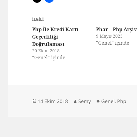
İLGILI
Php İle Kredi Kartı
Phar – Php Arşiv
9 Mayıs 2023
Geçerliliği
"Genel" içinde
Doğrulaması
20 Ekim 2018
"Genel" içinde
Yayın
Yazar
Kategoriler
14 Ekim 2018
Semy
Genel
,
Php
tarihi