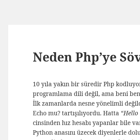
Neden Php’ye Sö
10 yıla yakın bir süredir Php kodluy
programlama dili değil, ama beni b
İlk zamanlarda nesne yönelimli değild
Echo mu? tartışılıyordu. Hatta
“Hello
cinsinden hız hesabı yapanlar bile vard
Python anasını üzecek diyenlerle dol