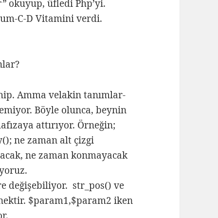
r”
okuyup, üfledi Php’yi.
yum-C-D Vitamini verdi.
nlar?
ahip. Amma velakin tanımlar-
zlemiyor. Böyle olunca, beynin
afızaya attırıyor. Örneğin;
y(); ne zaman alt çizgi
onacak, ne zaman konmayacak
yoruz.
e değişebiliyor. str_pos() ve
rnektir. $param1,$param2 iken
r.