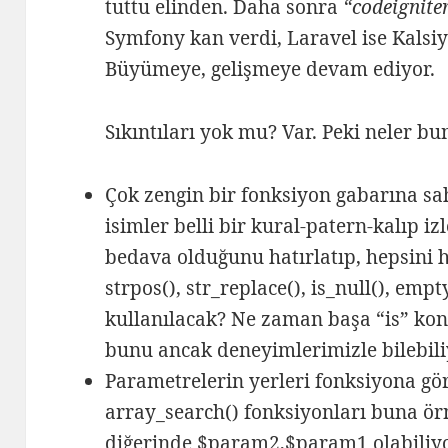
tuttu elinden. Daha sonra
“codeignite
Symfony kan verdi, Laravel ise Kalsi
Büyümeye, gelişmeye devam ediyor.
Sıkıntıları yok mu? Var. Peki neler bu
Çok zengin bir fonksiyon gabarına s
isimler belli bir kural-patern-kalıp i
bedava olduğunu hatırlatıp, hepsini h
strpos(), str_replace(), is_null(), empt
kullanılacak? Ne zaman başa “is” k
bunu ancak deneyimlerimizle bilebili
Parametrelerin yerleri fonksiyona gör
array_search() fonksiyonları buna ö
diğerinde $param2,$param1 olabiliyo