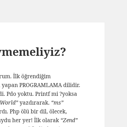
vmemeliyiz?
orum. İlk öğrendiğim
en yapan PROGRAMLAMA dilidir.
i. Pdo yoktu. Printf mi ?yoksa
 World”
yazdırarak.
“ms”
ı. Php ölü bir dil, ölecek,
uydu her yer! İlk olarak
“Zend”