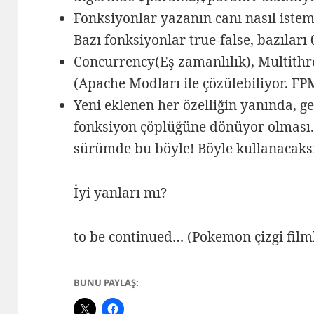
Fonksiyonlar yazanın canı nasıl iste
Bazı fonksiyonlar true-false, bazıları 0
Concurrency(Eş zamanlılık), Multithre
(Apache Modları ile çözülebiliyor. FP
Yeni eklenen her özelliğin yanında, g
fonksiyon çöplüğüne dönüyor olması. B
sürümde bu böyle! Böyle kullanacaks
İyi yanları mı?
to be continued… (Pokemon çizgi filml
BUNU PAYLAŞ: