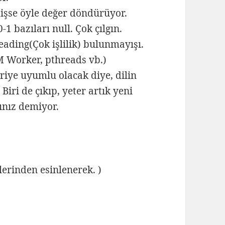
mişse öyle değer döndürüyor.
-1 bazıları null. Çok çılgın.
ading(Çok işlilik) bulunmayışı.
M Worker, pthreads vb.)
eriye uyumlu olacak diye, dilin
iri de çıkıp, yeter artık yeni
ınız demiyor.
erinden esinlenerek. )